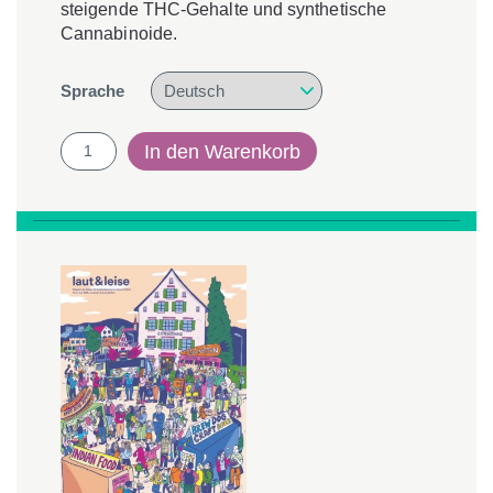
steigende THC-Gehalte und synthetische
Cannabinoide.
Sprache
laut
In den Warenkorb
und
leise
3/2022
-
"Cannabis"
Menge