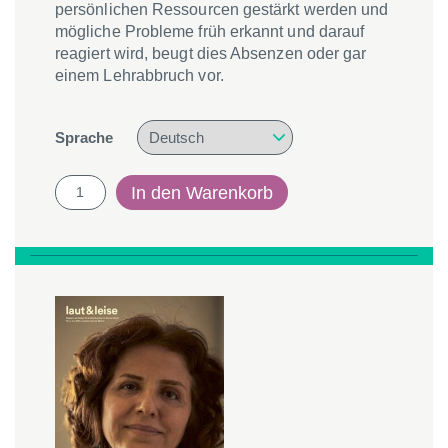
persönlichen Ressourcen gestärkt werden und
mögliche Probleme früh erkannt und darauf
reagiert wird, beugt dies Absenzen oder gar
einem Lehrabbruch vor.
Sprache
laut
In den Warenkorb
und
leise
3/2023
-
"Prävention
im
Lehrbetrieb"
Menge