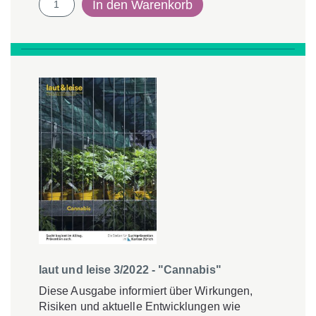
In den Warenkorb
und
leise
01/2023
-
"Peer
Involvement"
Menge
laut und leise 3/2022 - "Cannabis"
Diese Ausgabe informiert über Wirkungen,
Risiken und aktuelle Entwicklungen wie