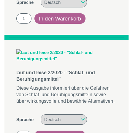
Sprache
laut
In den Warenkorb
und
leise
03/2020
-
"Das
Leben
verändert
sich"
Menge
laut und leise 2/2020 - "Schlaf- und
Beruhigungsmittel"
Diese Ausgabe informiert über die Gefahren
von Schlaf- und Beruhigungsmitteln sowie
über wirkungsvolle und bewährte Alternativen.
Sprache