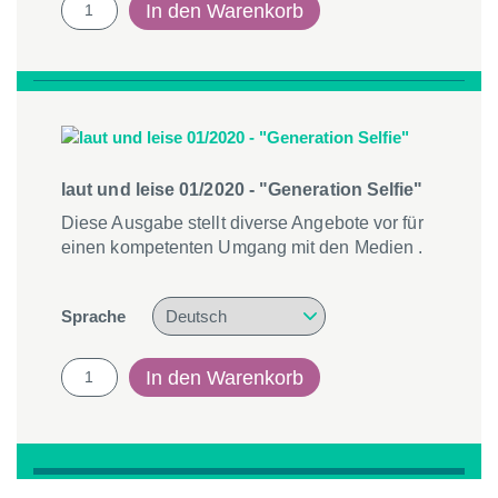
laut
In den Warenkorb
und
leise
2/2020
-
"Schlaf-
und
Beruhigungsmittel"
Menge
laut und leise 01/2020 - "Generation Selfie"
Diese Ausgabe stellt diverse Angebote vor für
einen kompetenten Umgang mit den Medien .
Sprache
laut
In den Warenkorb
und
leise
01/2020
-
"Generation