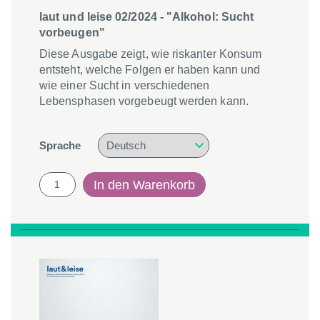
laut und leise 02/2024 - "Alkohol: Sucht
vorbeugen"
Diese Ausgabe zeigt, wie riskanter Konsum
entsteht, welche Folgen er haben kann und
wie einer Sucht in verschiedenen
Lebensphasen vorgebeugt werden kann.
Sprache
laut
In den Warenkorb
und
leise
02/2024
-
"Alkohol:
Sucht
vorbeugen"
Menge