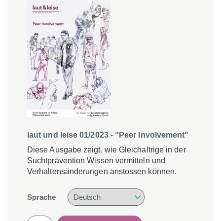
-
Migration
-
Inklusion"
Menge
laut und leise 01/2023 - "Peer Involvement"
Diese Ausgabe zeigt, wie Gleichaltrige in der
Suchtprävention Wissen vermitteln und
Verhaltensänderungen anstossen können.
Sprache
laut