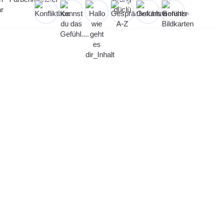
thek
vielfältige Auswahl an Fachliteratur, Lehrmitt
odensets. Während der
Öffnungszeiten
steht
d Ausleihen
offen.