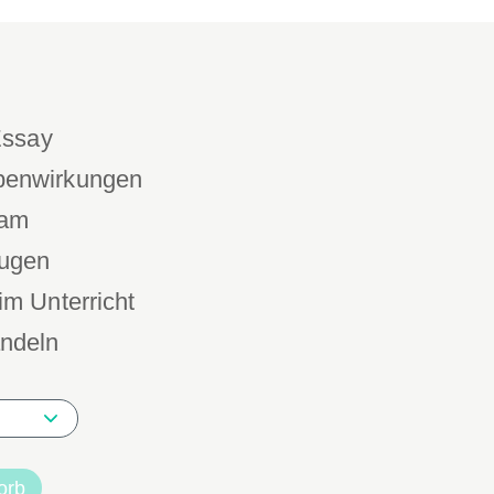
Essay
benwirkungen
sam
eugen
im Unterricht
ndeln
orb