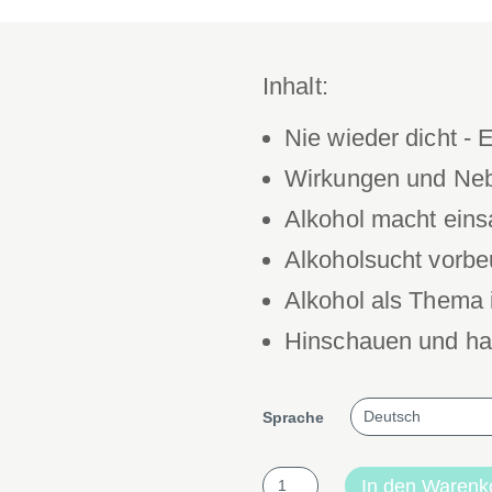
Inhalt:
Nie wieder dicht - 
Wirkungen und Ne
Alkohol macht ein
Alkoholsucht vorb
Alkohol als Thema 
Hinschauen und ha
Sprache
laut
In den Warenk