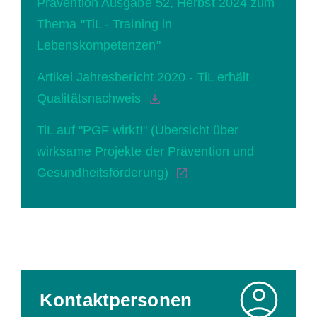
Prävention Ausgabe 52, Herbst 2024 zum
Thema "TiL - Training in
Lebenskompetenzen"
Artikel Jahresbericht 2020 - TiL erhält
Qualitätsnachweis
TiL auf "PGF wirkt!" (Übersicht über
wirksame Projekte der Prävention und
Gesundheitsförderung)
Kontaktpersonen