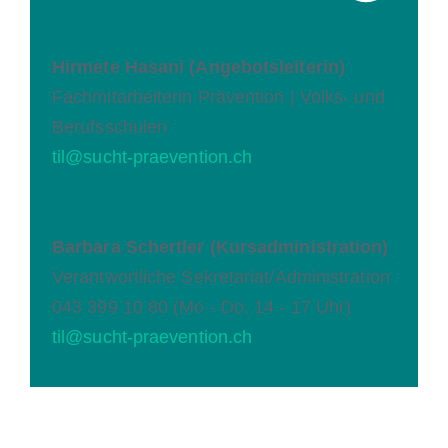
Hirmete Hasani (Angebotsleiterin)
Fachmitarbeiterin Prävention | Volks- und
Berufsschulen
til@sucht-praevention.ch
Barbara Schertler (Kursadministration)
Verantwortliche Sekretariat/Administration
043 399 10 80 (Mo - Do, 14 - 17 Uhr)
til@sucht-praevention.ch