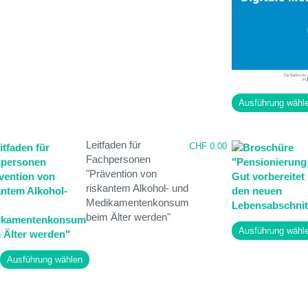
weist
auf
mehrere
der
Varianten
Produktseite
auf.
gewählt
Die
werden
Optionen
können
Ausführung wähl
auf
der
Produktseite
Leitfaden für
CHF
0.00
gewählt
Fachpersonen
werden
"Prävention von
riskantem Alkohol- und
Medikamentenkonsum
beim Älter werden"
Ausführung wähl
Dieses
Ausführung wählen
Produkt
weist
mehrere