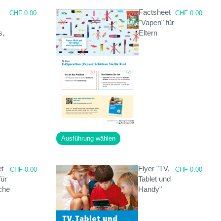
weist
Factsheet
mehrere
CHF
0.00
CHF
0.00
,
"Vapen" für
Varianten
s,
Eltern
auf.
Die
Optionen
können
auf
der
te
Produktseite
gewählt
werden
Dieses
Ausführung wählen
Produkt
weist
t
Flyer "TV,
mehrere
CHF
0.00
CHF
0.00
für
Tablet und
Varianten
che
Handy"
auf.
Die
Optionen
können