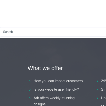
Varianten
auf.
Die
Optionen
können
auf
der
Produktseite
gewählt
werden
What we offer
How you can impact customers
24/
Is your website user friendly?
Sma
Ark offers weekly stunning
Un
designs.