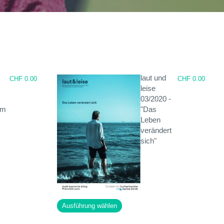
laut und
CHF
0.00
CHF
0.00
leise
03/2020 -
am
"Das
Leben
verändert
sich"
Dieses
Ausführung wählen
Produkt