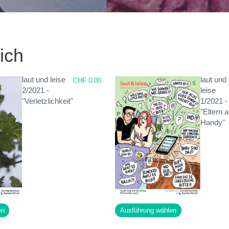
ich
laut und leise
laut und
CHF
0.00
2/2021 -
leise
"Verletzlichkeit"
1/2021 -
"Eltern 
Handy"
Dieses
Dieses
en
Ausführung wählen
Produkt
Produkt