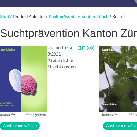
Start
/ Produkt Anbieter /
Suchtprävention Kanton Zürich
/ Seite 2
Suchtprävention Kanton Zür
laut und leise
CHF
0.00
3/2021 -
"Gefährlicher
Mischkonsum"
Dieses
Ausführung wählen
Ausführung wähl
Produkt