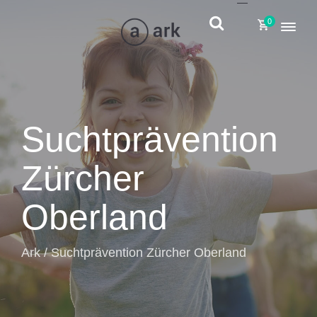
Toggle
navigati
Suchtprävention
Zürcher
Oberland
Ark
/
Suchtprävention Zürcher Oberland