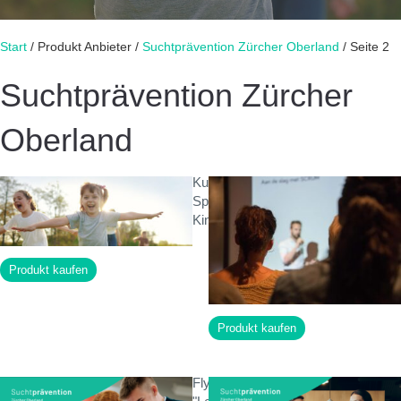
Start
/ Produkt Anbieter /
Suchtprävention Zürcher Oberland
/ Seite 2
Suchtprävention Zürcher
Oberland
Kurs
CHF
0.00
Spielzeugfreier
Kindergarten
Produkt kaufen
Produkt kaufen
Flyer
CHF
0.00